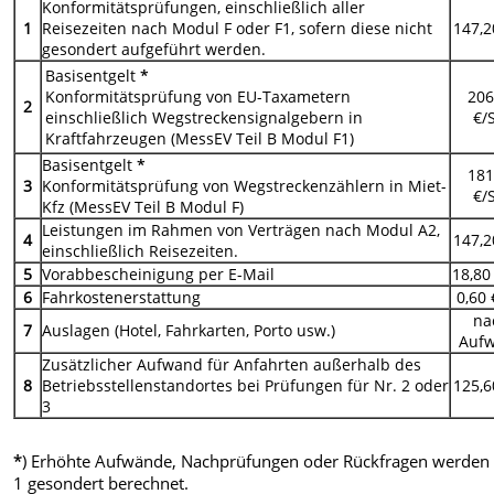
Konformitätsprüfungen, einschließlich aller
1
Reisezeiten nach Modul F oder F1, sofern diese nicht
147,2
gesondert aufgeführt werden.
Basisentgelt
*
Konformitätsprüfung von EU-Taxametern
206
2
einschließlich Wegstreckensignalgebern in
€/
Kraftfahrzeugen (MessEV Teil B Modul F1)
Basisentgelt
*
181
3
Konformitätsprüfung von Wegstreckenzählern in Miet-
€/
Kfz (MessEV Teil B Modul F)
Leistungen im Rahmen von Verträgen nach Modul A2,
4
147,2
einschließlich Reisezeiten.
5
Vorabbescheinigung per E-Mail
18,80
6
Fahrkostenerstattung
0,60
na
7
Auslagen (Hotel, Fahrkarten, Porto usw.)
Auf
Zusätzlicher Aufwand für Anfahrten außerhalb des
8
Betriebsstellenstandortes bei Prüfungen für Nr. 2 oder
125,6
3
*
) Erhöhte Aufwände, Nachprüfungen oder Rückfragen werden
1 gesondert berechnet.